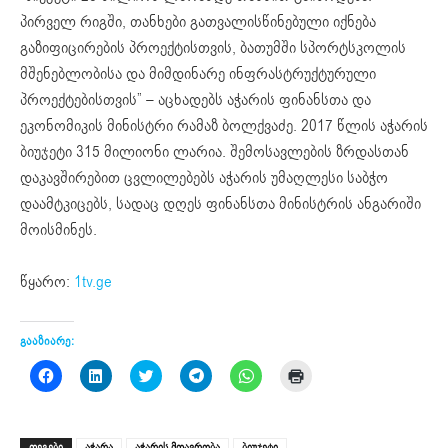
პირველ რიგში, თანხები გათვალისწინებული იქნება
გაზიფიცირების პროექტისთვის, ბათუმში სპორტსკოლის
მშენებლობისა და მიმდინარე ინფრასტრუქტურული
პროექტებისთვის” – აცხადებს აჭარის ფინანსთა და
ეკონომიკის მინისტრი რამაზ ბოლქვაძე. 2017 წლის აჭარის
ბიუჯეტი 315 მილიონი ლარია. შემოსავლების ზრდასთან
დაკავშირებით ცვლილებებს აჭარის უმაღლესი საბჭო
დაამტკიცებს, სადაც დღეს ფინანსთა მინისტრის ანგარიში
მოისმინეს.
წყარო:
1tv.ge
გააზიარე:
Click
Click
Click
Click
Click
Click
to
to
to
to
to
to
share
share
share
share
share
print
on
on
on
on
on
(Opens
Facebook
LinkedIn
Twitter
Telegram
WhatsApp
in
(Opens
(Opens
(Opens
(Opens
(Opens
new
ᲗᲔᲒᲔᲑᲘ
აჭარა
აჭარის მთავრობა
ბიუჯეტი