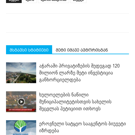
in
in
in
in
in
window)
new
new
new
new
new
window)
window)
window)
window)
window)
მსგავსი სტატიები
მეტი იმავე ავტორისგან
აჭარაში პრივატიზების შედეგად 120
მილიონ ლარზე მეტი ინვესტიცია
განხორციელდება
ხულოელების ნაწილი
მუნიციპალიტეტისთვის სახელის
შეცვლას პეტიციით ითხოვს
ეროვნული სატყეო სააგენტოს ბიუჯეტი
იზრდება