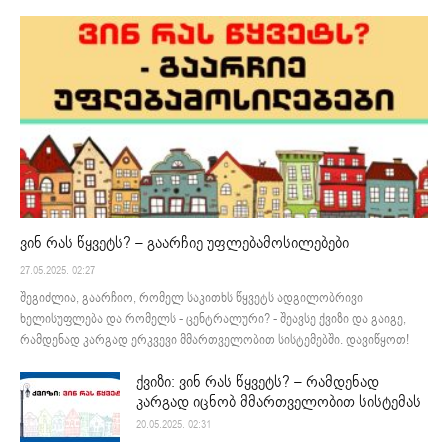
ვინ რას წყვეტს? – გაარჩიე უფლებამოსილებები
27.05.2025. 02:27
შეგიძლია, გაარჩიო, რომელ საკითხს წყვეტს ადგილობრივი
ხელისუფლება და რომელს - ცენტრალური? - შეავსე ქვიზი და გაიგე,
რამდენად კარგად ერკვევი მმართველობით სისტემებში. დავიწყოთ!
ქვიზი: ვინ რას წყვეტს? – რამდენად
კარგად იცნობ მმართველობით სისტემას
20.05.2025. 02:31