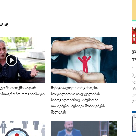
სგან
ვ
უ
27.
შე
ა
ეთში თითქმის აღარ
მუნიციპალური ორგანოები
ცე
ამთავრობო ორგანიზაცია
სოციალურად დაუცველების
კა
საზოგადოებრივ სამუშაოზე
და
დასაქმების შესახებ მონაცემებს
მალავენ