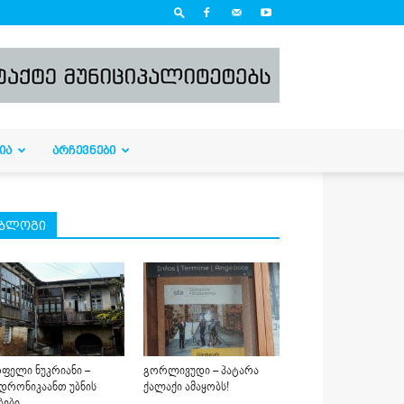
ᲘᲐ
ᲐᲠᲩᲔᲕᲜᲔᲑᲘ
ბლოგი
ფელი ნუკრიანი –
გორლივუდი – პატარა
დრონიკაანთ უბნის
ქალაქი ამაყობს!
ბები