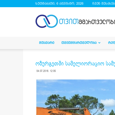
ხუთშაბათი, 6 აგვისტო, 2026
ჩვენ შესახებ
droa.ge
ᲛᲗᲐᲕᲐᲠᲘ
ᲗᲕᲘᲗᲛᲛᲐᲠᲗᲕᲔᲚᲝᲑᲐ
ᲠᲔ
ოზურგეთში სამელიორაციო სამუ
04.07.2018. 12:05