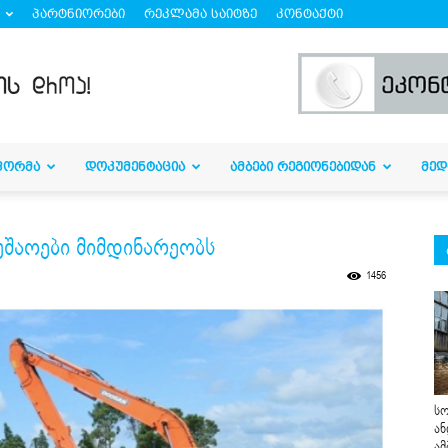
პარტნიორები
რეკლამა საიტზე
კონტაქტი
ᲤᲝᲠᲛᲐ
ᲓᲝᲙᲣᲛᲔᲜᲢᲐᲪᲘᲐ
ᲐᲛᲑᲔᲑᲘ ᲠᲔᲒᲘᲝᲜᲔᲑᲘᲓᲐᲜ
ᲛᲔᲓ
შაოები მიმდინარეობს
1456
სო
ან
ამ