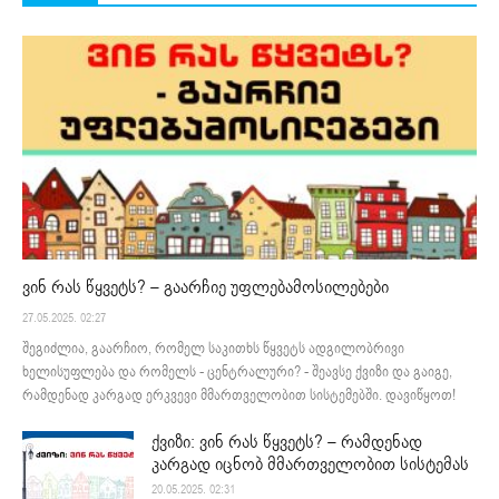
ვინ რას წყვეტს? – გაარჩიე უფლებამოსილებები
27.05.2025. 02:27
შეგიძლია, გაარჩიო, რომელ საკითხს წყვეტს ადგილობრივი
ხელისუფლება და რომელს - ცენტრალური? - შეავსე ქვიზი და გაიგე,
რამდენად კარგად ერკვევი მმართველობით სისტემებში. დავიწყოთ!
ქვიზი: ვინ რას წყვეტს? – რამდენად
კარგად იცნობ მმართველობით სისტემას
20.05.2025. 02:31