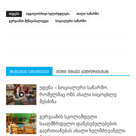
on
on
on
on
on
(Opens
Facebook
LinkedIn
Twitter
Telegram
WhatsApp
in
(Opens
(Opens
(Opens
(Opens
(Opens
new
ᲗᲔᲒᲔᲑᲘ
ადგილობრივი ხელისუფლება
ახალი საწარმო
in
in
in
in
in
window)
new
new
new
new
new
გურჯაანის მუნიციპალიტეტი
სოციალური საწარმო
window)
window)
window)
window)
window)
მსგავსი სტატიები
მეტი იმავე ავტორისგან
ედენა – სოციალური საწარმო,
რომელმაც ონს ახალი სიცოცხლე
შესძინა
გურჯაანის სკოლამდელი
სააღმზრდელო დაწესებულებების
გაერთიანებას ახალი ხელმძღვანელი