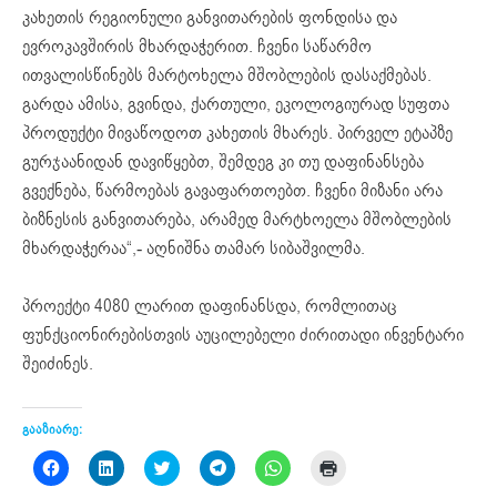
კახეთის რეგიონული განვითარების ფონდისა და
ევროკავშირის მხარდაჭერით. ჩვენი საწარმო
ითვალისწინებს მარტოხელა მშობლების დასაქმებას.
გარდა ამისა, გვინდა, ქართული, ეკოლოგიურად სუფთა
პროდუქტი მივაწოდოთ კახეთის მხარეს. პირველ ეტაპზე
გურჯაანიდან დავიწყებთ, შემდეგ კი თუ დაფინანსება
გვექნება, წარმოებას გავაფართოებთ. ჩვენი მიზანი არა
ბიზნესის განვითარება, არამედ მარტხოელა მშობლების
მხარდაჭერაა“,- აღნიშნა თამარ სიბაშვილმა.
პროექტი 4080 ლარით დაფინანსდა, რომლითაც
ფუნქციონირებისთვის აუცილებელი ძირითადი ინვენტარი
შეიძინეს.
გააზიარე:
Click
Click
Click
Click
Click
Click
to
to
to
to
to
to
share
share
share
share
share
print