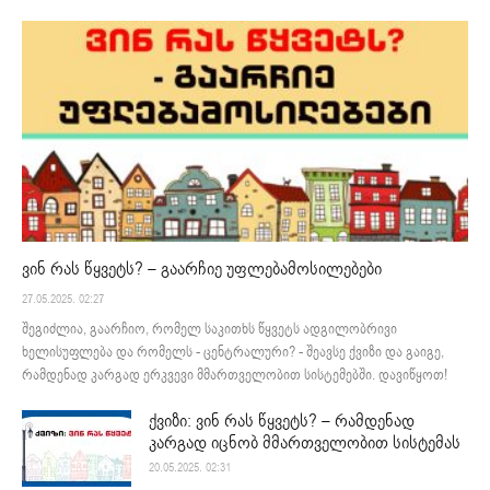
ვინ რას წყვეტს? – გაარჩიე უფლებამოსილებები
27.05.2025. 02:27
შეგიძლია, გაარჩიო, რომელ საკითხს წყვეტს ადგილობრივი
ხელისუფლება და რომელს - ცენტრალური? - შეავსე ქვიზი და გაიგე,
რამდენად კარგად ერკვევი მმართველობით სისტემებში. დავიწყოთ!
ქვიზი: ვინ რას წყვეტს? – რამდენად
კარგად იცნობ მმართველობით სისტემას
20.05.2025. 02:31