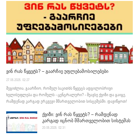
ვინ რას წყვეტს? – გაარჩიე უფლებამოსილებები
27.05.2025. 02:27
შეგიძლია, გაარჩიო, რომელ საკითხს წყვეტს ადგილობრივი
ხელისუფლება და რომელს - ცენტრალური? - შეავსე ქვიზი და გაიგე,
რამდენად კარგად ერკვევი მმართველობით სისტემებში. დავიწყოთ!
ქვიზი: ვინ რას წყვეტს? – რამდენად
კარგად იცნობ მმართველობით სისტემას
20.05.2025. 02:31