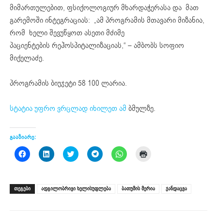
მიმართულებით, ფსიქოლოგიურ მხარდაჭერასა და მათ
გარემოში ინტეგრაციას: „ამ პროგრამის მთავარი მიზანია,
რომ ხელი შევუწყოთ ასეთი მძიმე
პაციენტების
რეჰოსპიტალიზაციას,“ – ამბობს სოფიო
მიქელაძე.
პროგრამის ბიუჯეტი 58 100 ლარია.
სტატია უფრო ვრცლად იხილეთ ამ
ბმულზე.
გააზიარე:
Click
Click
Click
Click
Click
Click
to
to
to
to
to
to
share
share
share
share
share
print
on
on
on
on
on
(Opens
Facebook
LinkedIn
Twitter
Telegram
WhatsApp
in
(Opens
(Opens
(Opens
(Opens
(Opens
new
ᲗᲔᲒᲔᲑᲘ
ადგილობრივი ხელისუფლება
ბათუმის მერია
ჯანდაცვა
in
in
in
in
in
window)
new
new
new
new
new
window)
window)
window)
window)
window)