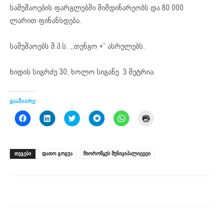
სამუშაოების ფარგლებში მიმდინარეობს და 80 000
ლარით ფინანსდება.
სამუშაოებს შ.პ.ს. ,,თენგო +” ასრულებს.
ხიდის სიგრძე 30, ხოლო სიგანე 3 მეტრია.
გააზიარე:
Click
Click
Click
Click
Click
Click
to
to
to
to
to
to
share
share
share
share
share
print
on
on
on
on
on
(Opens
Facebook
LinkedIn
Twitter
Telegram
WhatsApp
in
(Opens
(Opens
(Opens
(Opens
(Opens
new
ᲗᲔᲒᲔᲑᲘ
დათო გოგუა
ჩხოროწყუს მუნიციპალიტეტი
in
in
in
in
in
window)
new
new
new
new
new
window)
window)
window)
window)
window)