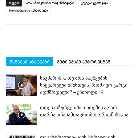
(Opens
(Opens
(Opens
(Opens
(Opens
new
ᲗᲔᲒᲔᲑᲘ
არასამთავრობო ორგანიზაციები
კივიტას გეორგიკა
in
in
in
in
in
window)
new
new
new
new
new
სკოლამდელი განათლება
window)
window)
window)
window)
window)
მსგავსი სტატიები
მეტი იმავე ავტორისგან
საკმარისია თუ არა ბავშვების
სიყვარული იმისთვის, რომ იყო კარგი
აღმზრდელი? – ეპიზოდი 14
დღეს ოზურგეთში თითქმის აღარ
დარჩა არასამთავრობო ორგანიზაცია
დეცენტრალიზაციის სტრატეგიის