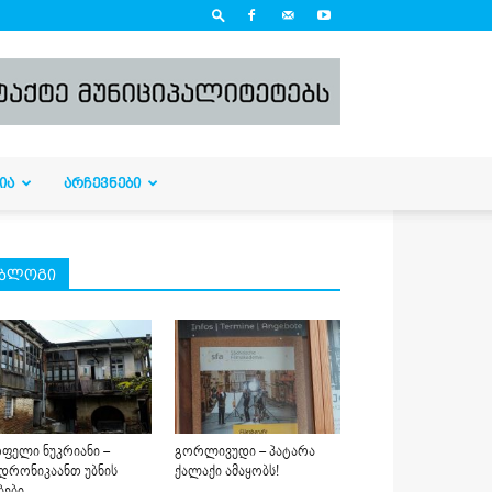
ᲘᲐ
ᲐᲠᲩᲔᲕᲜᲔᲑᲘ
ბლოგი
ფელი ნუკრიანი –
გორლივუდი – პატარა
დრონიკაანთ უბნის
ქალაქი ამაყობს!
ბები