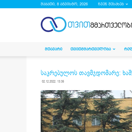
შაბათი, 8 აგვისტო, 2026
ჩვენ შესახებ
droa.ge
ᲛᲗᲐᲕᲐᲠᲘ
ᲗᲕᲘᲗᲛᲛᲐᲠᲗᲕᲔᲚᲝᲑᲐ
ᲠᲔ
საკრებულოს თავმჯდომარე: ხა
02.12.2022. 13:35