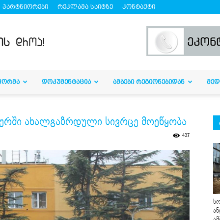
პარტნიორები
რეკლამა საიტზე
კონტაქტი
ᲤᲝᲠᲛᲐ
ᲓᲝᲙᲣᲛᲔᲜᲢᲐᲪᲘᲐ
ᲐᲛᲑᲔᲑᲘ ᲠᲔᲒᲘᲝᲜᲔᲑᲘᲓᲐᲜ
ᲛᲔᲓ
შურში ახალგაზრდული სივრცე მოეწყობა
437
სო
ან
ამ