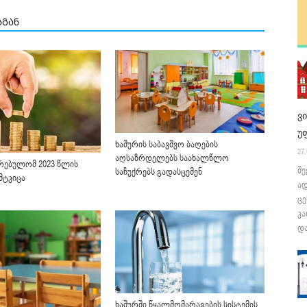
სგან
ვ
უ
ხაშურის საბავშვო ბაღების
27.
აღსაზრდელებს საახალწლო
კრებულომ 2023 წლის
შე
საჩუქრებს გადასცემენ
მტკიცა
ა
ცე
კა
და
ხაშურში წყალმომარაგების სისტემის