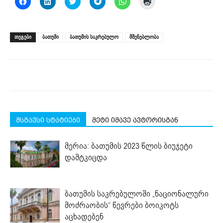
to
to
to
to
to
to
share
share
share
share
share
print
on
on
on
on
on
(Opens
Facebook
LinkedIn
Twitter
Telegram
WhatsApp
in
(Opens
(Opens
(Opens
(Opens
(Opens
new
ᲗᲔᲒᲔᲑᲘ
ბათუმი
ბათუმის საკრებულო
მშენებლობა
in
in
in
in
in
window)
new
new
new
new
new
window)
window)
window)
window)
window)
მსგავსი სტატიები
მეტი იმავე ავტორისგან
მერია: ბათუმის 2023 წლის ბიუჯეტი
დამტკიცდა
ბათუმის საკრებულოში „ნაციონალური
მოძრაობის“ წევრები ბოიკოტს
აცხადებენ