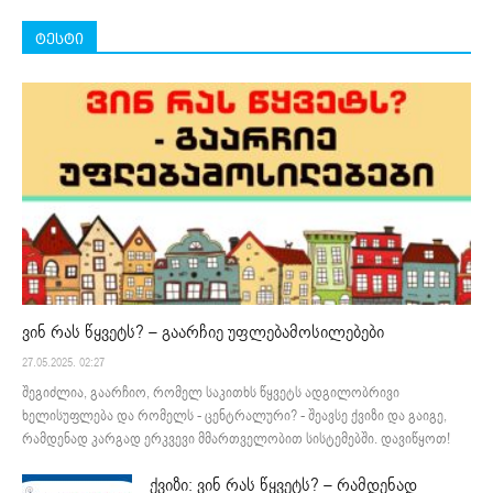
ტესტი
ვინ რას წყვეტს? – გაარჩიე უფლებამოსილებები
27.05.2025. 02:27
შეგიძლია, გაარჩიო, რომელ საკითხს წყვეტს ადგილობრივი
ხელისუფლება და რომელს - ცენტრალური? - შეავსე ქვიზი და გაიგე,
რამდენად კარგად ერკვევი მმართველობით სისტემებში. დავიწყოთ!
ქვიზი: ვინ რას წყვეტს? – რამდენად