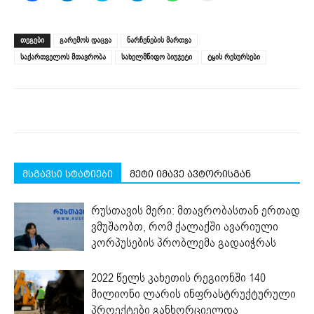
share
share
share
share
share
print
on
on
on
on
on
(Opens
Facebook
LinkedIn
Twitter
Telegram
WhatsApp
in
(Opens
(Opens
(Opens
(Opens
(Opens
new
ᲗᲔᲒᲔᲑᲘ
გარემოს დაცვა
ნარჩენების მართვა
in
in
in
in
in
window)
new
new
new
new
new
საქართველოს მთავრობა
სახელმწიფო ბიუჯეტი
ტყის რესურსები
window)
window)
window)
window)
window)
მსგავსი სტატიები
მეტი იმავე ავტორისგან
რუსთავის მერი: მთავრობასთან ერთად
ვმუშაობთ, რომ ქალაქში ავარიული
კორპუსების პრობლემა გადაიჭრას
2022 წელს კახეთის რეგიონში 140
მილიონი ლარის ინფრასტრუქტურული
პროექტები განხორციელდა