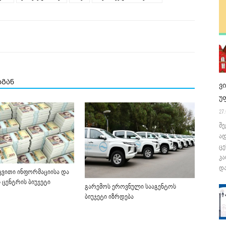
სგან
ვ
უ
27.
შე
ა
ცე
კა
და
ვითი ინფორმაციისა და
 ცენტრის ბიუჯეტი
გარემოს ეროვნული სააგენტოს
ბიუჯეტი იზრდება