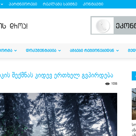
პარტნიორები
რეკლამა საიტზე
კონტაქტი
ᲤᲝᲠᲛᲐ
ᲓᲝᲙᲣᲛᲔᲜᲢᲐᲪᲘᲐ
ᲐᲛᲑᲔᲑᲘ ᲠᲔᲒᲘᲝᲜᲔᲑᲘᲓᲐᲜ
ᲛᲔᲓ
კის შექმნას კიდევ ერთხელ გვპირდება
1006
სო
ან
ამ