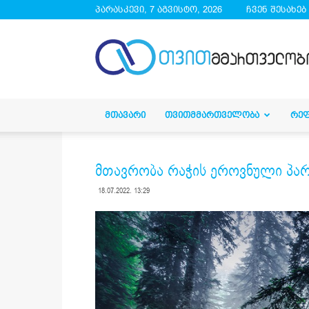
პარასკევი, 7 აგვისტო, 2026
ჩვენ შესახებ
droa.ge
ᲛᲗᲐᲕᲐᲠᲘ
ᲗᲕᲘᲗᲛᲛᲐᲠᲗᲕᲔᲚᲝᲑᲐ
ᲠᲔ
მთავრობა რაჭის ეროვნული პარ
18.07.2022. 13:29