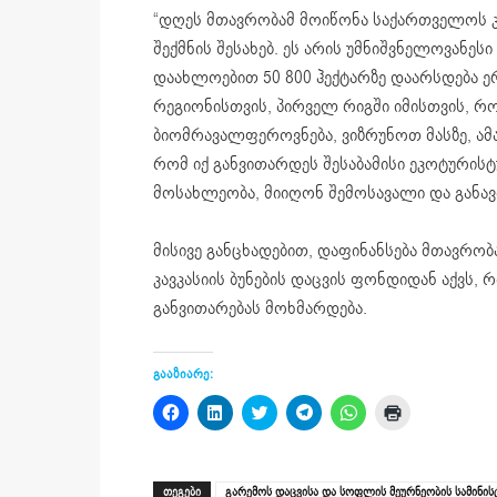
“დღეს მთავრობამ მოიწონა საქართველოს კ
შექმნის შესახებ. ეს არის უმნიშვნელოვანესი
დაახლოებით 50 800 ჰექტარზე დაარსდება ე
რეგიონისთვის, პირველ რიგში იმისთვის, რო
ბიომრავალფეროვნება, ვიზრუნოთ მასზე, ა
რომ იქ განვითარდეს შესაბამისი ეკოტურის
მოსახლეობა, მიიღონ შემოსავალი და განავ
მისივე განცხადებით, დაფინანსება მთავრობა
კავკასიის ბუნების დაცვის ფონდიდან აქვს,
განვითარებას მოხმარდება.
გააზიარე:
Click
Click
Click
Click
Click
Click
to
to
to
to
to
to
share
share
share
share
share
print
on
on
on
on
on
(Opens
Facebook
LinkedIn
Twitter
Telegram
WhatsApp
in
(Opens
(Opens
(Opens
(Opens
(Opens
new
ᲗᲔᲒᲔᲑᲘ
გარემოს დაცვისა და სოფლის მეურნეობის სამინი
in
in
in
in
in
window)