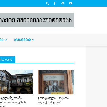
ᲘᲐ
ᲐᲠᲩᲔᲕᲜᲔᲑᲘ
ბლოგი
ფელი ნუკრიანი –
გორლივუდი – პატარა
დრონიკაანთ უბნის
ქალაქი ამაყობს!
ბები