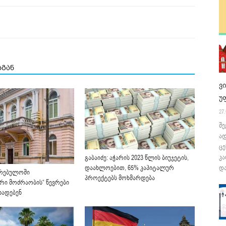
სგან
ვ
უ
27.
შე
ა
ცე
კა
გაბაიძე: აჭარის 2023 წლის ბიუჯეტის,
დაახლოებით, 65% კაპიტალურ
და
კრებულოში
პროექტებს მოხმარდება
რი მოძრაობის“ წევრები
ხადებენ