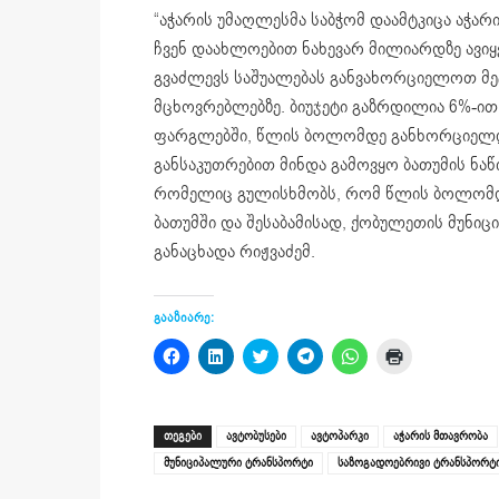
“აჭარის უმაღლესმა საბჭომ დაამტკიცა აჭარ
ჩვენ დაახლოებით ნახევარ მილიარდზე ავიყ
გვაძლევს საშუალებას განვახორციელოთ მე
მცხოვრებლებზე. ბიუჯეტი გაზრდილია 6%-ით 
ფარგლებში, წლის ბოლომდე განხორციელდე
განსაკუთრებით მინდა გამოვყო ბათუმის ნ
რომელიც გულისხმობს, რომ წლის ბოლომდე
ბათუმში და შესაბამისად, ქობულეთის მუნიც
განაცხადა რიჟვაძემ.
გააზიარე:
Click
Click
Click
Click
Click
Click
to
to
to
to
to
to
share
share
share
share
share
print
on
on
on
on
on
(Opens
Facebook
LinkedIn
Twitter
Telegram
WhatsApp
in
(Opens
(Opens
(Opens
(Opens
(Opens
new
ᲗᲔᲒᲔᲑᲘ
ავტობუსები
ავტოპარკი
აჭარის მთავრობა
in
in
in
in
in
window)
new
new
new
new
new
მუნიციპალური ტრანსპორტი
საზოგადოებრივი ტრანსპორტ
window)
window)
window)
window)
window)