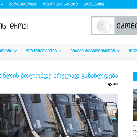
პარტნიორები
რეკლამა საიტზე
კონტაქტი
ᲤᲝᲠᲛᲐ
ᲓᲝᲙᲣᲛᲔᲜᲢᲐᲪᲘᲐ
ᲐᲛᲑᲔᲑᲘ ᲠᲔᲒᲘᲝᲜᲔᲑᲘᲓᲐᲜ
ᲛᲔᲓ
022 წლის ბოლომდე სრულად განახლდება
467
სო
ან
ამ