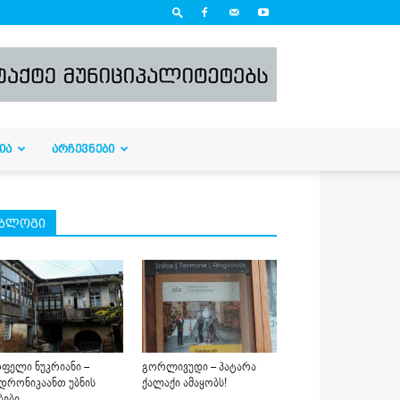
ᲘᲐ
ᲐᲠᲩᲔᲕᲜᲔᲑᲘ
ბლოგი
ფელი ნუკრიანი –
გორლივუდი – პატარა
დრონიკაანთ უბნის
ქალაქი ამაყობს!
ბები