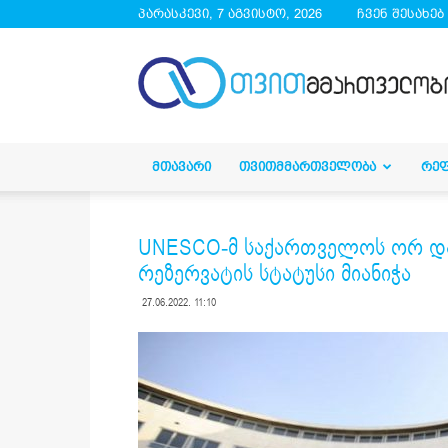
პარასკევი, 7 აგვისტო, 2026
ჩვენ შესახებ
droa.ge
ᲛᲗᲐᲕᲐᲠᲘ
ᲗᲕᲘᲗᲛᲛᲐᲠᲗᲕᲔᲚᲝᲑᲐ
ᲠᲔ
UNESCO-მ საქართველოს ორ დ
რეზერვატის სტატუსი მიანიჭა
27.06.2022. 11:10