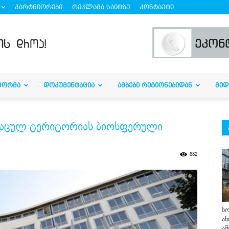
პარტნიორები
რეკლამა საიტზე
კონტაქტი
ᲤᲝᲠᲛᲐ
ᲓᲝᲙᲣᲛᲔᲜᲢᲐᲪᲘᲐ
ᲐᲛᲑᲔᲑᲘ ᲠᲔᲒᲘᲝᲜᲔᲑᲘᲓᲐᲜ
ᲛᲔᲓ
აცულ ტერიტორიას ბიოსფერული
682
სო
ან
ამ