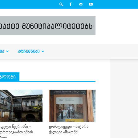
ᲘᲐ
ᲐᲠᲩᲔᲕᲜᲔᲑᲘ
ბლოგი
ფელი ნუკრიანი –
გორლივუდი – პატარა
დრონიკაანთ უბნის
ქალაქი ამაყობს!
ბები