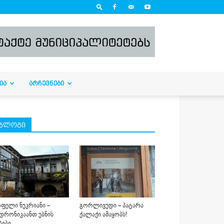
ᲘᲐ
ᲐᲠᲩᲔᲕᲜᲔᲑᲘ
ბლოგი
ფელი ნუკრიანი –
გორლივუდი – პატარა
დრონიკაანთ უბნის
ქალაქი ამაყობს!
ბები