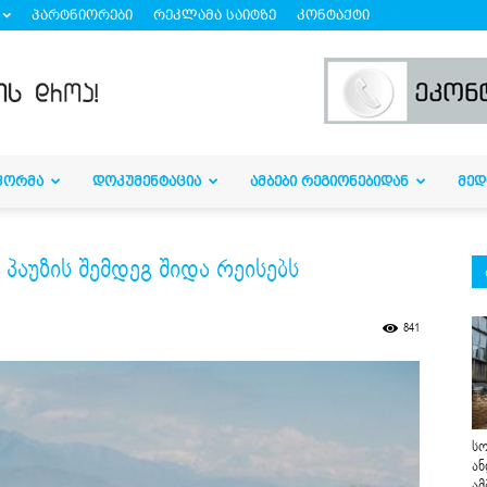
პარტნიორები
რეკლამა საიტზე
კონტაქტი
ᲤᲝᲠᲛᲐ
ᲓᲝᲙᲣᲛᲔᲜᲢᲐᲪᲘᲐ
ᲐᲛᲑᲔᲑᲘ ᲠᲔᲒᲘᲝᲜᲔᲑᲘᲓᲐᲜ
ᲛᲔᲓ
პაუზის შემდეგ შიდა რეისებს
841
სო
ან
ამ