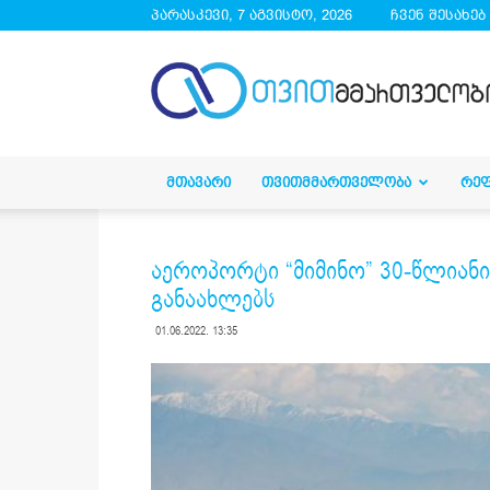
პარასკევი, 7 აგვისტო, 2026
ჩვენ შესახებ
droa.ge
ᲛᲗᲐᲕᲐᲠᲘ
ᲗᲕᲘᲗᲛᲛᲐᲠᲗᲕᲔᲚᲝᲑᲐ
ᲠᲔ
აეროპორტი “მიმინო” 30-წლიანი 
განაახლებს
01.06.2022. 13:35