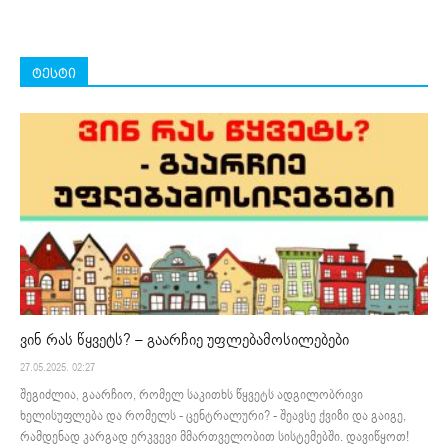
ტესტი
ვინ რას წყვეტს? – გაარჩიე უფლებამოსილებები
27.05.2025. 02:27
შეგიძლია, გაარჩიო, რომელ საკითხს წყვეტს ადგილობრივი
ხელისუფლება და რომელს - ცენტრალური? - შეავსე ქვიზი და გაიგე,
რამდენად კარგად ერკვევი მმართველობით სისტემებში. დავიწყოთ!