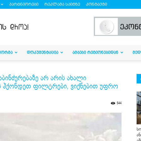
პარტნიორები
რეკლამა საიტზე
კონტაქტი
ᲤᲝᲠᲛᲐ
ᲓᲝᲙᲣᲛᲔᲜᲢᲐᲪᲘᲐ
ᲐᲛᲑᲔᲑᲘ ᲠᲔᲒᲘᲝᲜᲔᲑᲘᲓᲐᲜ
ᲛᲔᲓ
ბინძურებაზე არ არის ახალი
ს ჰქონდეთ ფილტრები, ვიქნებით უფრო
544
სო
ან
ამ