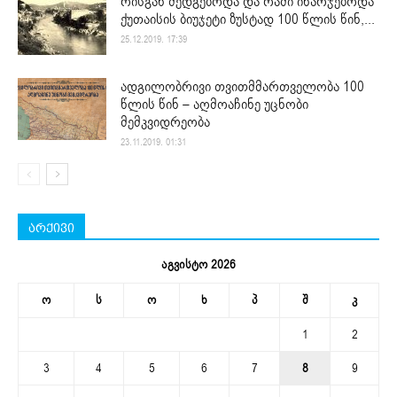
რისგან შედგებოდა და რაში იხარჯებოდა
ქუთაისის ბიუჯეტი ზუსტად 100 წლის წინ,...
25.12.2019. 17:39
ადგილობრივი თვითმმართველობა 100
წლის წინ – აღმოაჩინე უცნობი
მემკვიდრეობა
23.11.2019. 01:31
არქივი
აგვისტო 2026
ო
ს
ო
ხ
პ
შ
კ
1
2
3
4
5
6
7
8
9