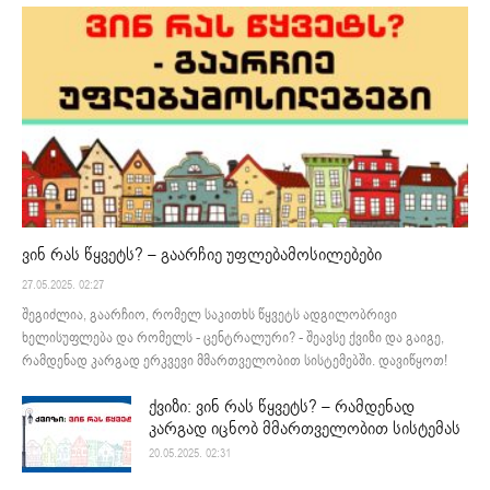
ვინ რას წყვეტს? – გაარჩიე უფლებამოსილებები
27.05.2025. 02:27
შეგიძლია, გაარჩიო, რომელ საკითხს წყვეტს ადგილობრივი
ხელისუფლება და რომელს - ცენტრალური? - შეავსე ქვიზი და გაიგე,
რამდენად კარგად ერკვევი მმართველობით სისტემებში. დავიწყოთ!
ქვიზი: ვინ რას წყვეტს? – რამდენად
კარგად იცნობ მმართველობით სისტემას
20.05.2025. 02:31