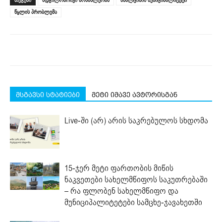
ᲗᲔᲒᲔᲑᲘ
ადგილობრივი მოსახლეობა
ახალციხის მუნიციპალიტეტი
in
in
in
in
in
window)
new
new
new
new
new
წყლის პრობლემა
window)
window)
window)
window)
window)
მსგავსი სტატიები
მეტი იმავე ავტორისგან
Live-ში (არ) არის საკრებულოს სხდომა
15-ჯერ მეტი ფართობის მიწის
ნაკვეთები სახელმწიფოს საკუთრებაში
– რა ფლობენ სახელმწიფო და
მუნიციპალიტეტები სამცხე-ჯავახეთში