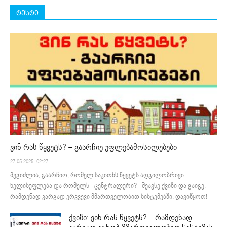
ტესტი
ვინ რას წყვეტს? – გაარჩიე უფლებამოსილებები
27.05.2025. 02:27
შეგიძლია, გაარჩიო, რომელ საკითხს წყვეტს ადგილობრივი
ხელისუფლება და რომელს - ცენტრალური? - შეავსე ქვიზი და გაიგე,
რამდენად კარგად ერკვევი მმართველობით სისტემებში. დავიწყოთ!
ქვიზი: ვინ რას წყვეტს? – რამდენად