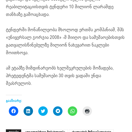
რეაბილიტაციისთვის ტენდერი 10 მილიონ ლარამდე
თანხაზე გამოაცხადა.
ტენდერში მონაწილეობა მხოლოდ ერთმა კომპანიამ, შპს
«უნივერსალ ჯორჯია 2008» -მ მიიღო და სამუშაოებისთვის
გათვალისწინებულზე მილიონ ნახევარით ნაკლები
მოითხოვა.
ამ ეტაპზე მიმდინარეობს ხელშეკრულების მოზადება,
პრეტედენტმა სამუშაოები 30 თვის ვადაში უნდა
შეასრულოს.
გააზიარე:
Click
Click
Click
Click
Click
Click
to
to
to
to
to
to
share
share
share
share
share
print
on
on
on
on
on
(Opens
Facebook
LinkedIn
Twitter
Telegram
WhatsApp
in
(Opens
(Opens
(Opens
(Opens
(Opens
new