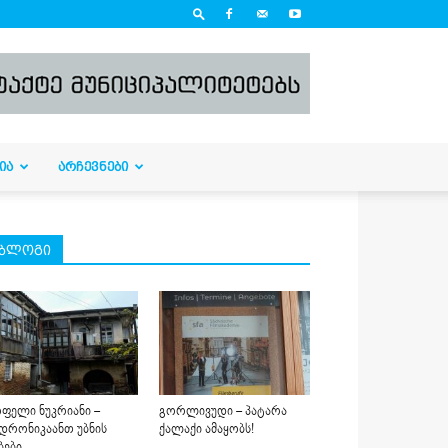
ᲘᲐ
ᲐᲠᲩᲔᲕᲜᲔᲑᲘ
ბლოგი
ფელი ნუკრიანი –
გორლივუდი – პატარა
დრონიკაანთ უბნის
ქალაქი ამაყობს!
ბები