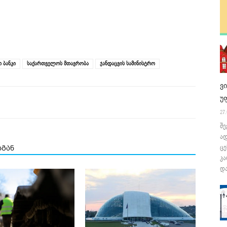
 ბანკი
საქართველოს მთავრობა
ჯანდაცვის სამინისტრო
ვ
უ
27.
შე
ა
ცე
სგან
კა
და