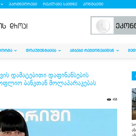
პარტნიორები
რეკლამა საიტზე
კონტაქტი
ᲤᲝᲠᲛᲐ
ᲓᲝᲙᲣᲛᲔᲜᲢᲐᲪᲘᲐ
ᲐᲛᲑᲔᲑᲘ ᲠᲔᲒᲘᲝᲜᲔᲑᲘᲓᲐᲜ
ᲛᲔᲓ
სთვის დამატებითი დაფინანსების
ოფლიო ბანკთან მოლაპარაკებას
458
სო
ან
ამ