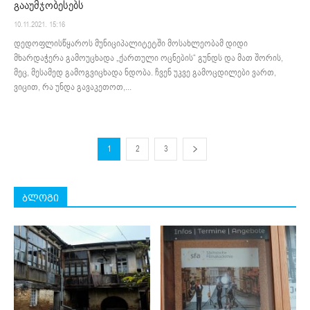
გააუმჯობესებს
10.11.2021. 15:16
დედოფლისწყაროს მუნიციპალიტეტში მოსახლეობამ დიდი
მხარდაჭერა გამოუცხადა „ქართული ოცნების“ გუნდს და მათ შორის,
მეც, მესამედ გამოგვიცხადა ნდობა. ჩვენ უკვე გამოცდილები ვართ,
ვიცით, რა უნდა გავაკეთოთ,...
1
2
3
ბლოგი