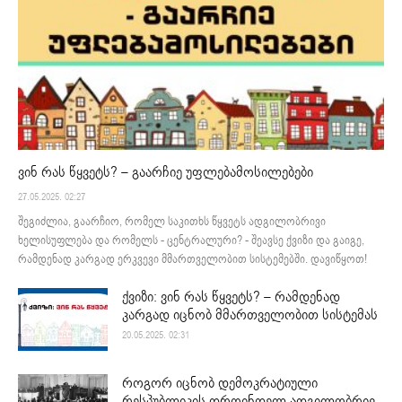
ვინ რას წყვეტს? – გაარჩიე უფლებამოსილებები
27.05.2025. 02:27
შეგიძლია, გაარჩიო, რომელ საკითხს წყვეტს ადგილობრივი
ხელისუფლება და რომელს - ცენტრალური? - შეავსე ქვიზი და გაიგე,
რამდენად კარგად ერკვევი მმართველობით სისტემებში. დავიწყოთ!
ქვიზი: ვინ რას წყვეტს? – რამდენად
კარგად იცნობ მმართველობით სისტემას
20.05.2025. 02:31
როგორ იცნობ დემოკრატიული
რესპუბლიკის დროინდელ ადგილობრივ