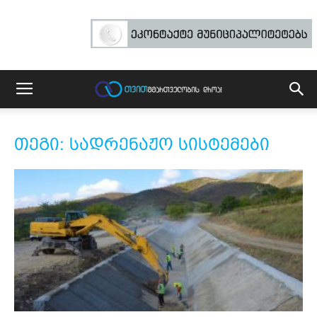
თეგი: სადრენაჟო სისტემები