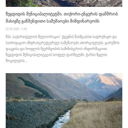
ზუგდიდის მუნიციპალიტეტში, თიქორი-ენგურის დამშრობ
მასივზე გაწმენდითი სამუშაოები მიმდინარეობს
22.06.2020. 11:53
შპს „საქართველოს მელიორაცია“ ქვეყნის მასშტაბით სადრენაჟო და
საირიგაციო ინფრასტრუქტურულ სამუშაოებს ახორციელებს. გარემოს
დაცვისა და სოფლის მეურნეობის სამინისტროს ინფორმაციით,
ზუგდიდის მუნიციპალიტეტის სოფელ დარჩელში, ჭარბი წყლის
მოცილების...