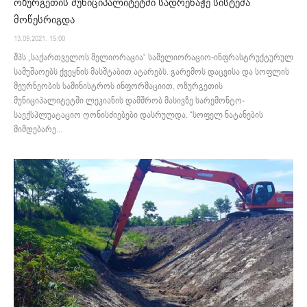
ოზურგეთის მუნიციპალიტეტში სადრენაჟე სისტემა
მოწესრიგდა
13.09.2021. 15:00
შპს „საქართველოს მელიორაცია“ სამელიორაციო-ინფრასტრუქტურულ
სამუშაოებს ქვეყნის მასშტაბით ატარებს. გარემოს დაცვისა და სოფლის
მეურნეობის სამინისტროს ინფორმაციით, ოზურგეთის
მუნიციპალიტეტში ლეკიანის დამშრობ მასივზე სარემონტო-
საექსპლუატაციო ღონისძიებები დასრულდა. “სოფელ ნატანების
მიმდებარე...