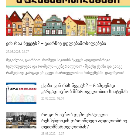
ვინ რას წყვეტს? – გაარჩიე უფლებამოსილებები
27.05.2025. 02:27
შეგიძლია, გაარჩიო, რომელ საკითხს წყვეტს ადგილობრივი
ხელისუფლება და რომელს - ცენტრალური? - შეავსე ქვიზი და გაიგე,
რამდენად კარგად ერკვევი მმართველობით სისტემებში. დავიწყოთ!
ქვიზი: ვინ რას წყვეტს? – რამდენად
კარგად იცნობ მმართველობით სისტემას
20.05.2025. 02:31
როგორ იცნობ დემოკრატიული
რესპუბლიკის დროინდელ ადგილობრივ
თვითმმართველობას?
25.05.2022. 12:37