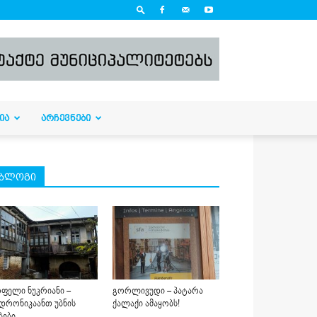
ᲘᲐ
ᲐᲠᲩᲔᲕᲜᲔᲑᲘ
ბლოგი
ფელი ნუკრიანი –
გორლივუდი – პატარა
დრონიკაანთ უბნის
ქალაქი ამაყობს!
ბები