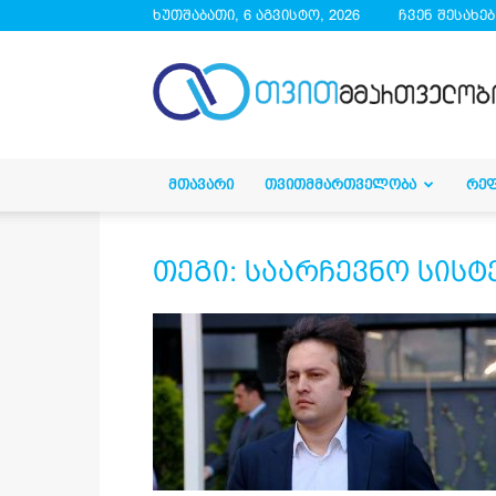
ხუთშაბათი, 6 აგვისტო, 2026
ჩვენ შესახებ
droa.ge
ᲛᲗᲐᲕᲐᲠᲘ
ᲗᲕᲘᲗᲛᲛᲐᲠᲗᲕᲔᲚᲝᲑᲐ
ᲠᲔ
თეგი: საარჩევნო სისტ