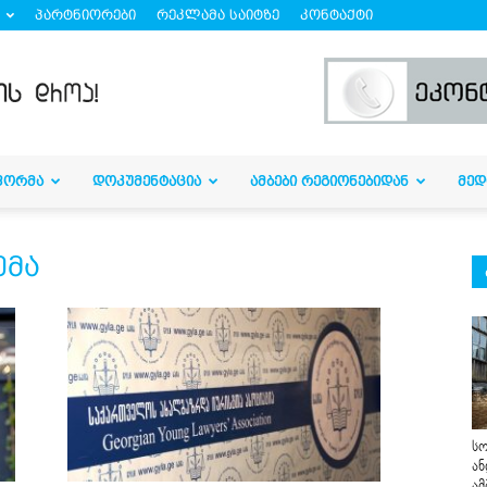
პარტნიორები
რეკლამა საიტზე
კონტაქტი
ᲤᲝᲠᲛᲐ
ᲓᲝᲙᲣᲛᲔᲜᲢᲐᲪᲘᲐ
ᲐᲛᲑᲔᲑᲘ ᲠᲔᲒᲘᲝᲜᲔᲑᲘᲓᲐᲜ
ᲛᲔᲓ
ემა
სო
ან
ამ