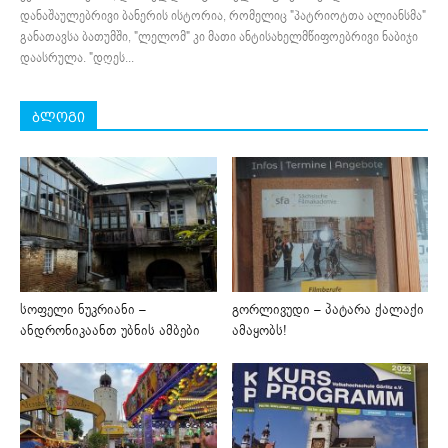
დანაშაულებრივი ბანერის ისტორია, რომელიც "პატრიოტთა ალიანსმა"
განათავსა ბათუმში, "ლელომ" კი მათი ანტისახელმწიფოებრივი ნაბიჯი
დაასრულა. "დღეს...
ბლოგი
სოფელი ნუკრიანი –
გორლივუდი – პატარა ქალაქი
ანდრონიკაანთ უბნის ამბები
ამაყობს!