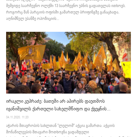
მეშვიდე საარჩევნო ოლქში 13 საარჩევნო უბნის გადათვლას ითხოვს.
როგორც მან პარტიის ოფისში გამართულ ბრიფინგზე განაცხადა,
აღნიშნულ უბანზე ოპოზიციის...
ირაკლი კუპრაძე: ბათუმი არ აპირებს დაუთმოს
ივანიშვილს ქართული სახელმწიფო და ქვეყნის...
04.11.2020. 11:20
აჭარის მთავრობის სახლთან "ლელომ" აქცია გამართა. აქციის
მონაწილეების მთავარი მოთხოვნა ვადამდელი