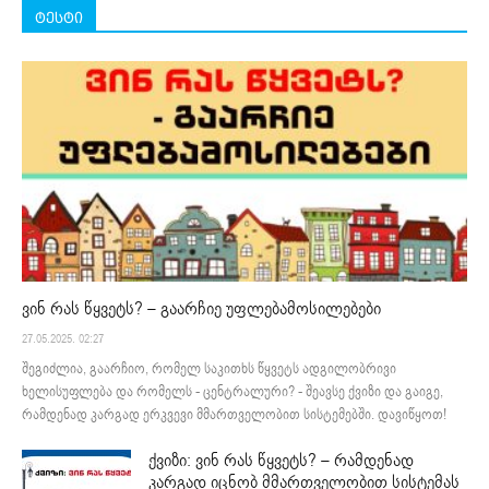
ტესტი
ვინ რას წყვეტს? – გაარჩიე უფლებამოსილებები
27.05.2025. 02:27
შეგიძლია, გაარჩიო, რომელ საკითხს წყვეტს ადგილობრივი
ხელისუფლება და რომელს - ცენტრალური? - შეავსე ქვიზი და გაიგე,
რამდენად კარგად ერკვევი მმართველობით სისტემებში. დავიწყოთ!
ქვიზი: ვინ რას წყვეტს? – რამდენად
კარგად იცნობ მმართველობით სისტემას