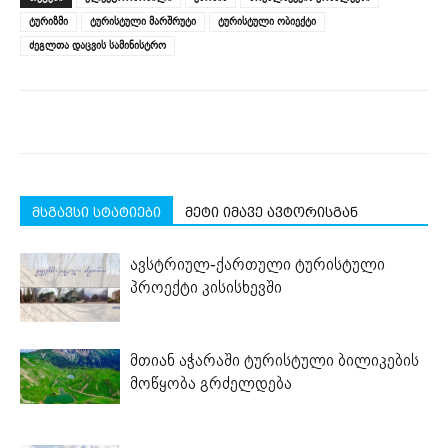
in
in
in
in
in
window)
new
new
new
new
new
ტურიზმი
ტურისტული მარშრუტი
ტურისტული ობიექტი
window)
window)
window)
window)
window)
ძეგლთა დაცვის სამინისტრო
მსგავსი სტატიები
მეტი იმავე ავტორისგან
ავსტრიულ-ქართული ტურისტული
პროექტი კისისხევში
მთიან აჭარაში ტურისტული ბილიკების
მოწყობა გრძელდება