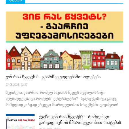
ტესტი
ვინ რას წყვეტს? – გაარჩიე უფლებამოსილებები
27.05.2025. 02:27
შეგიძლია, გაარჩიო, რომელ საკითხს წყვეტს ადგილობრივი
ხელისუფლება და რომელს - ცენტრალური? - შეავსე ქვიზი და გაიგე,
რამდენად კარგად ერკვევი მმართველობით სისტემებში. დავიწყოთ!
ქვიზი: ვინ რას წყვეტს? – რამდენად
კარგად იცნობ მმართველობით სისტემას