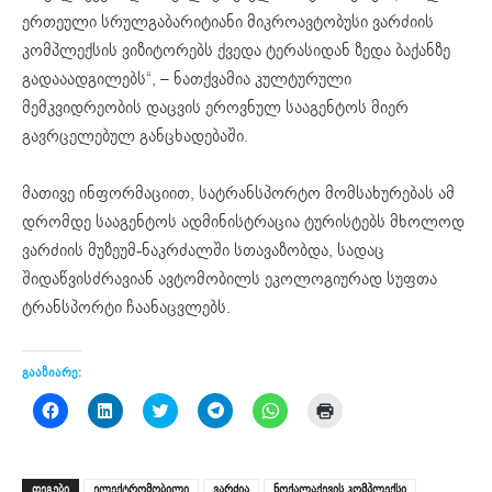
ერთეული სრულგაბარიტიანი მიკროავტობუსი ვარძიის
კომპლექსის ვიზიტორებს ქვედა ტერასიდან ზედა ბაქანზე
გადააადგილებს“, – ნათქვამია კულტურული
მემკვიდრეობის დაცვის ეროვნულ სააგენტოს მიერ
გავრცელებულ განცხადებაში.
მათივე ინფორმაციით, სატრანსპორტო მომსახურებას ამ
დრომდე სააგენტოს ადმინისტრაცია ტურისტებს მხოლოდ
ვარძიის მუზეუმ-ნაკრძალში სთავაზობდა, სადაც
შიდაწვისძრავიან ავტომობილს ეკოლოგიურად სუფთა
ტრანსპორტი ჩაანაცვლებს.
გააზიარე:
Click
Click
Click
Click
Click
Click
to
to
to
to
to
to
share
share
share
share
share
print
on
on
on
on
on
(Opens
Facebook
LinkedIn
Twitter
Telegram
WhatsApp
in
(Opens
(Opens
(Opens
(Opens
(Opens
new
ᲗᲔᲒᲔᲑᲘ
ელექტრომობილი
ვარძია
ნოქალაქევის კომპლექსი