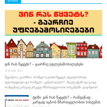
ტესტი
ვინ რას წყვეტს? – გაარჩიე უფლებამოსილებები
27.05.2025. 02:27
შეგიძლია, გაარჩიო, რომელ საკითხს წყვეტს ადგილობრივი
ხელისუფლება და რომელს - ცენტრალური? - შეავსე ქვიზი და გაიგე,
რამდენად კარგად ერკვევი მმართველობით სისტემებში. დავიწყოთ!
ქვიზი: ვინ რას წყვეტს? – რამდენად
კარგად იცნობ მმართველობით სისტემას