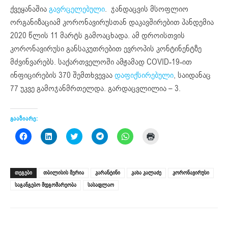
ქვეყანაშია
გავრცელებული
. ჯანდაცვის მსოფლიო
ორგანიზაციამ კორონავირუსთან დაკავშირებით პანდემია
2020 წლის 11 მარტს გამოაცხადა. ამ დროისთვის
კორონავირუსი განსაკუთრებით ევროპის კონტინენტზე
მძვინვარებს. საქართველოში ამჟამად COVID-19-ით
ინფიცირების 370 შემთხვევაა
დაფიქსირებული
, საიდანაც
77 უკვე გამოჯანმრთელდა. გარდაცვლილია – 3.
გააზიარე:
Click
Click
Click
Click
Click
Click
to
to
to
to
to
to
share
share
share
share
share
print
on
on
on
on
on
(Opens
Facebook
LinkedIn
Twitter
Telegram
WhatsApp
in
(Opens
(Opens
(Opens
(Opens
(Opens
new
ᲗᲔᲒᲔᲑᲘ
თბილისის მერია
კარანტინი
კახა კალაძე
კორონავირუსი
in
in
in
in
in
window)
new
new
new
new
new
საგანგებო მდგომარეობა
სასაფლაო
window)
window)
window)
window)
window)