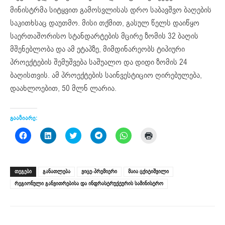
მინისტრმა
სიტყვით
გამოსვლისას
დრო
საბავშვო
ბაღების
საკითხსაც
დაუთმო
.
მისი
თქმით
,
გასულ
წელს
დაიწყო
საერთაშორისო
სტანდარტების
მცირე
ზომის
32
ბაღის
მშენებლობა
და
ამ
ეტაპზე
,
მიმდინარეობს
ტიპიური
პროექტების
შემუშვება
საშუალო
და
დიდი
ზომის
24
ბაღისთვის
.
ამ
პროექტების
საინვესტიციო
ღირებულება,
დაახლოებით,
50
მლნ
ლარია.
გააზიარე:
Click
Click
Click
Click
Click
Click
to
to
to
to
to
to
share
share
share
share
share
print
on
on
on
on
on
(Opens
Facebook
LinkedIn
Twitter
Telegram
WhatsApp
in
(Opens
(Opens
(Opens
(Opens
(Opens
new
ᲗᲔᲒᲔᲑᲘ
განათლება
ვიცე-პრემიერი
მაია ცქიტიშვილი
in
in
in
in
in
window)
new
new
new
new
new
რეგიონული განვითრებისა და ინფრასტრუქტურის სამინისტრო
window)
window)
window)
window)
window)