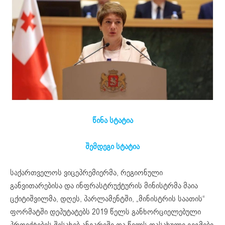
წინა სტატია
შემდეგი სტატია
საქართველოს
ვიცე
პრემიერმა
,
რეგიონული
განვითარებისა
და
ინფრასტრუქტურის
მინისტრმა
მაია
ცქიტიშვილმა
,
დღეს
,
პარლამენტში
, „
მინისტრის
საათის
“
ფორმატში
დეპუტატებს
2019
წელს
განხორციელებული
პროექტების
შესახებ
ანგარიში
და
წელს
დასახული
გეგმები