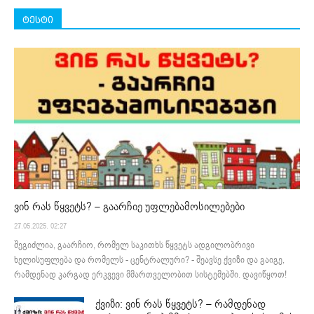
ტესტი
ვინ რას წყვეტს? – გაარჩიე უფლებამოსილებები
27.05.2025. 02:27
შეგიძლია, გაარჩიო, რომელ საკითხს წყვეტს ადგილობრივი
ხელისუფლება და რომელს - ცენტრალური? - შეავსე ქვიზი და გაიგე,
რამდენად კარგად ერკვევი მმართველობით სისტემებში. დავიწყოთ!
ქვიზი: ვინ რას წყვეტს? – რამდენად