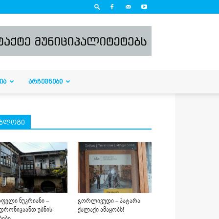
ᲘᲐ
ᲐᲠᲩᲔᲕᲜᲔᲑᲘ
ბლოგი
ფელი ნუკრიანი –
გორლივუდი – პატარა
დრონიკაანთ უბნის
ქალაქი ამაყობს!
ბები