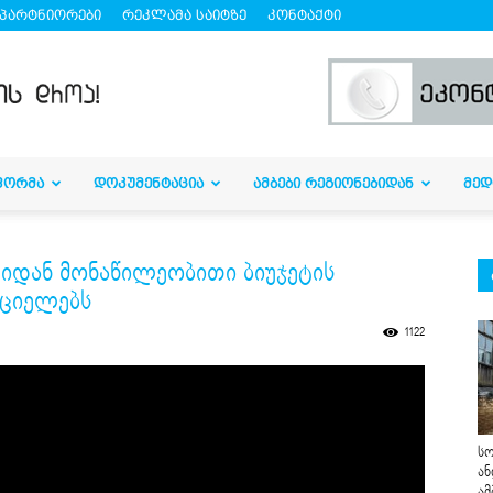
პარტნიორები
რეკლამა საიტზე
კონტაქტი
ᲤᲝᲠᲛᲐ
ᲓᲝᲙᲣᲛᲔᲜᲢᲐᲪᲘᲐ
ᲐᲛᲑᲔᲑᲘ ᲠᲔᲒᲘᲝᲜᲔᲑᲘᲓᲐᲜ
ᲛᲔᲓ
ლიდან მონაწილეობითი ბიუჯეტის
ციელებს
1122
სო
ან
ამ