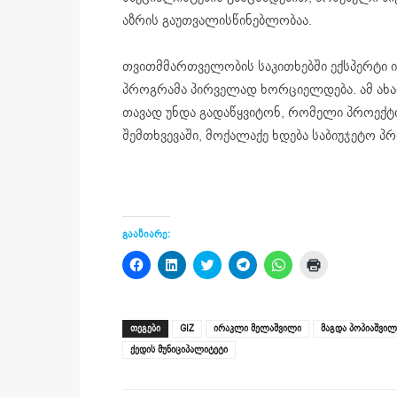
აზრის
გაუთვალისწინებლობაა
.
თვითმმართველობის საკითხებში ექსპერტი ი
პროგრამა პირველად ხორციელდება. ამ ახ
თავად უნდა გადაწყვიტონ, რომელი პროექტ
შემთხვევაში, მოქალაქე ხდება საბიუჯეტო პ
გააზიარე:
Click
Click
Click
Click
Click
Click
to
to
to
to
to
to
share
share
share
share
share
print
on
on
on
on
on
(Opens
Facebook
LinkedIn
Twitter
Telegram
WhatsApp
in
(Opens
(Opens
(Opens
(Opens
(Opens
new
ᲗᲔᲒᲔᲑᲘ
GIZ
ირაკლი მელაშვილი
მაგდა პოპიაშვილ
in
in
in
in
in
window)
new
new
new
new
new
ქედის მუნიციპალიტეტი
window)
window)
window)
window)
window)