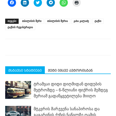
Click
Click
Click
Click
Click
Click
to
to
to
to
to
to
share
share
share
share
share
print
on
on
on
on
on
(Opens
Facebook
LinkedIn
Twitter
Telegram
WhatsApp
in
(Opens
(Opens
(Opens
(Opens
(Opens
new
ᲗᲔᲒᲔᲑᲘ
თბილისის მერი
თბილისის მერია
კახა კალაძე
ტაქსი
in
in
in
in
in
window)
new
new
new
new
new
ტაქსის რეგისტრაცია
window)
window)
window)
window)
window)
მსგავსი სტატიები
მეტი იმავე ავტორისგან
ტრამვაი დიდი დიღმიდან დიდუბის
მეტრომდე – 6-წლიანი ფიქრის შემდეგ
მერიამ გადაწყვეტილება მიიღო
მტკვრის მარჯვენა სანაპიროსა და
გაგარინის ქუჩის ნაწილზე ღამის