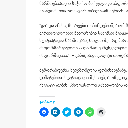
წარმოებისთვის საჭირო პირველადი ინფორმა
მიაწვდის ინფორმაციას თბილისის მერიას ს
“გარდა ამისა, მხარეები თანხმდებიან, რომ შ
პერიოდულობით ჩაატარებენ სამუშაო შეხვე
სტატისტიკის წარმოებას, ხოლო მეორე მხრივ
ინფორმირებულობას და მათ უზრუნველყოფას
ინფორმაციით“, – განაცხადა გოგიტა თოდრა
მემორანდუმის ხელმოწერის ღონისძიებაზე,
დამატებითი სტატისტიკის შესახებ, რომელიც
ინვესტიციების, პროფესიული განათლების და
გააზიარე:
Click
Click
Click
Click
Click
Click
to
to
to
to
to
to
share
share
share
share
share
print
on
on
on
on
on
(Opens
Facebook
LinkedIn
Twitter
Telegram
WhatsApp
in