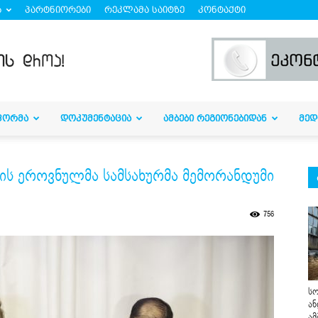
ბ
პარტნიორები
რეკლამა საიტზე
კონტაქტი
ᲤᲝᲠᲛᲐ
ᲓᲝᲙᲣᲛᲔᲜᲢᲐᲪᲘᲐ
ᲐᲛᲑᲔᲑᲘ ᲠᲔᲒᲘᲝᲜᲔᲑᲘᲓᲐᲜ
ᲛᲔᲓ
ის ეროვნულმა სამსახურმა მემორანდუმი
756
სო
ან
ამ