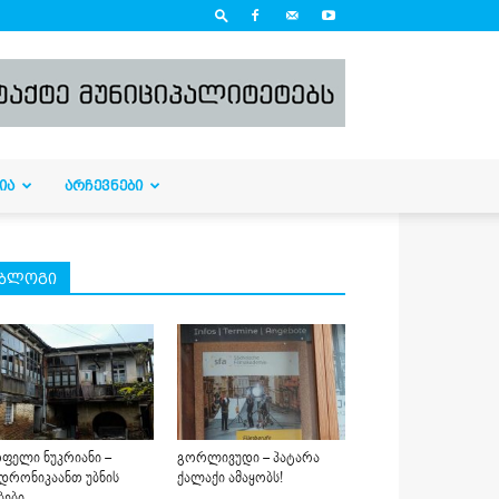
ᲘᲐ
ᲐᲠᲩᲔᲕᲜᲔᲑᲘ
ბლოგი
ფელი ნუკრიანი –
გორლივუდი – პატარა
დრონიკაანთ უბნის
ქალაქი ამაყობს!
ბები