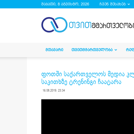
შაბათი, 8 აგვისტო, 2026
ჩვენ შესახებ
droa.ge
ᲛᲗᲐᲕᲐᲠᲘ
ᲗᲕᲘᲗᲛᲛᲐᲠᲗᲕᲔᲚᲝᲑᲐ
ᲠᲔ
ფოთში საქართველოს მედია კლ
საკითხზე ტრენინგი ჩაატარა
16.08.2019. 23:34