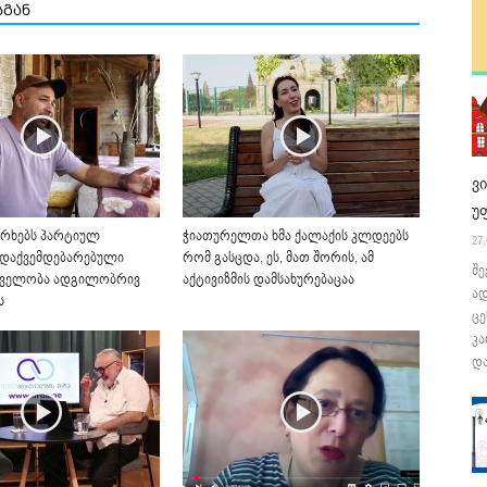
სგან
ვ
უ
რხებს პარტიულ
ჭიათურელთა ხმა ქალაქის კლდეებს
27.
 დაქვემდებარებული
რომ გასცდა, ეს, მათ შორის, ამ
შე
ველობა ადგილობრივ
აქტივიზმის დამსახურებაცაა
ა
ს
ცე
კა
და