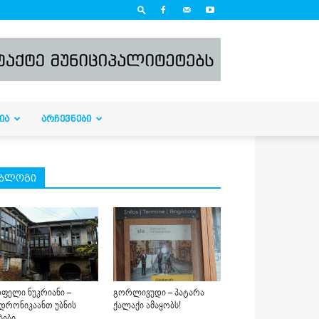
ᲘᲐ
ᲐᲠᲩᲔᲕᲜᲔᲑᲘ
ბლოგი
ფელი ნუკრიანი –
გორლივუდი – პატარა
დრონიკაანთ უბნის
ქალაქი ამაყობს!
ბები