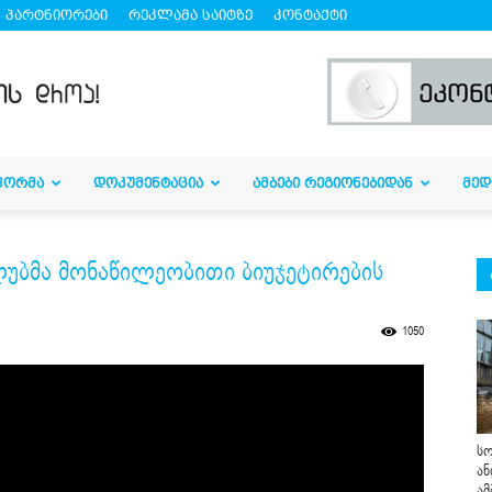
პარტნიორები
რეკლამა საიტზე
კონტაქტი
ᲤᲝᲠᲛᲐ
ᲓᲝᲙᲣᲛᲔᲜᲢᲐᲪᲘᲐ
ᲐᲛᲑᲔᲑᲘ ᲠᲔᲒᲘᲝᲜᲔᲑᲘᲓᲐᲜ
ᲛᲔᲓ
უბმა მონაწილეობითი ბიუჯეტირების
1050
სო
ან
ამ