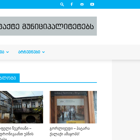
ᲘᲐ
ᲐᲠᲩᲔᲕᲜᲔᲑᲘ
ბლოგი
ფელი ნუკრიანი –
გორლივუდი – პატარა
დრონიკაანთ უბნის
ქალაქი ამაყობს!
ბები