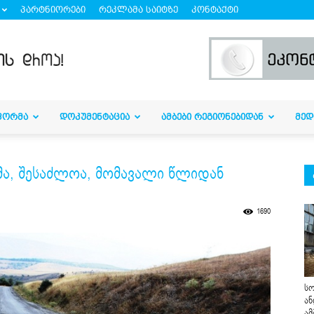
პარტნიორები
რეკლამა საიტზე
კონტაქტი
ᲤᲝᲠᲛᲐ
ᲓᲝᲙᲣᲛᲔᲜᲢᲐᲪᲘᲐ
ᲐᲛᲑᲔᲑᲘ ᲠᲔᲒᲘᲝᲜᲔᲑᲘᲓᲐᲜ
ᲛᲔᲓ
ა, შესაძლოა, მომავალი წლიდან
1690
სო
ან
ამ