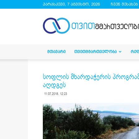
პარასკევი, 7 აგვისტო, 2026
ჩვენ შესახებ
droa.ge
ᲛᲗᲐᲕᲐᲠᲘ
ᲗᲕᲘᲗᲛᲛᲐᲠᲗᲕᲔᲚᲝᲑᲐ
ᲠᲔ
სოფლის მხარდაჭერის პროგრამ
აღდგეს
11.07.2018. 12:23