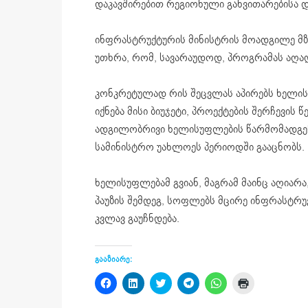
დაკავშირებით რეგიონული განვითარებისა დ
ინფრასტრუქტურის მინისტრის მოადგილე მზ
უთხრა, რომ, სავარაუდოდ, პროგრამას აღადგე
კონკრეტულად რის შეცვლას აპირებს ხელი
იქნება მისი ბიუჯეტი, პროექტების შერჩევის 
ადგილობრივი ხელისუფლების წარმომადგენლ
სამინისტრო უახლოეს პერიოდში გააცნობს.
ხელისუფლებამ გვიან, მაგრამ მაინც აღიარ
პაუზის შემდეგ, სოფლებს მცირე ინფრასტრუ
კვლავ გაუჩნდება.
გააზიარე:
Click
Click
Click
Click
Click
Click
to
to
to
to
to
to
share
share
share
share
share
print