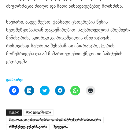
ინფორმაცია მიიღო და მათი წინადადებებიც მოისმინა.
საუბარი, ასევე შეეხო ჯანსაღი ცხოვრების წესის
ხელშეწყობასთან დაკავშირებით საქართველოს პრემიერ-
მინისტრის, გიორგი კვირიკაშვილის ინიციატივას,
რისთვისაც საჭიროა შესაბამისი ინფრასტრუქტურის
მოწესრიგება და ამ მიმართულებით ქმედითი ნაბიჯების
გადადგმა.
გააზიარე:
Click
Click
Click
Click
Click
Click
to
to
to
to
to
to
share
share
share
share
share
print
on
on
on
on
on
(Opens
Facebook
LinkedIn
Twitter
Telegram
WhatsApp
in
(Opens
(Opens
(Opens
(Opens
(Opens
new
ᲗᲔᲒᲔᲑᲘ
მაია ცქიტიშვილი
in
in
in
in
in
window)
new
new
new
new
new
რეგიონული განვითარებისა და ინფრასტრუქტურის სამინისტრო
window)
window)
window)
window)
window)
რწმუნებულ-გუბერნატორი
შეხვედრა