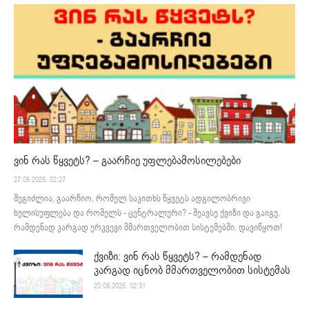
ვინ რას წყვეტს? – გაარჩიე უფლებამოსილებები
27.05.2025. 02:27
შეგიძლია, გაარჩიო, რომელ საკითხს წყვეტს ადგილობრივი
ხელისუფლება და რომელს - ცენტრალური? - შეავსე ქვიზი და გაიგე,
რამდენად კარგად ერკვევი მმართველობით სისტემებში. დავიწყოთ!
ქვიზი: ვინ რას წყვეტს? – რამდენად
კარგად იცნობ მმართველობით სისტემას
20.05.2025. 02:31