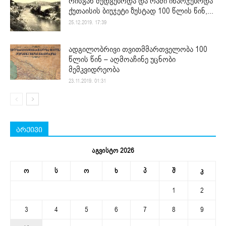
რისგან შედგებოდა და რაში იხარჯებოდა
ქუთაისის ბიუჯეტი ზუსტად 100 წლის წინ,...
25.12.2019. 17:39
ადგილობრივი თვითმმართველობა 100
წლის წინ – აღმოაჩინე უცნობი
მემკვიდრეობა
23.11.2019. 01:31
არქივი
აგვისტო 2026
ო
ს
ო
ხ
პ
შ
კ
1
2
3
4
5
6
7
8
9