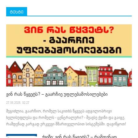
ტესტი
ვინ რას წყვეტს? – გაარჩიე უფლებამოსილებები
27.05.2025. 02:27
შეგიძლია, გაარჩიო, რომელ საკითხს წყვეტს ადგილობრივი
ხელისუფლება და რომელს - ცენტრალური? - შეავსე ქვიზი და გაიგე,
რამდენად კარგად ერკვევი მმართველობით სისტემებში. დავიწყოთ!
ქვიზი: ვინ რას წყვეტს? – რამდენად