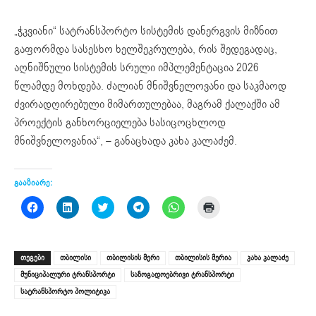
„ჭკვიანი“ სატრანსპორტო სისტემის დანერგვის მიზნით
გაფორმდა სასესხო ხელშეკრულება, რის შედეგადაც,
აღნიშნული სისტემის სრული იმპლემენტაცია 2026
წლამდე მოხდება. ძალიან მნიშვნელოვანი და საკმაოდ
ძვირადღირებული მიმართულებაა, მაგრამ ქალაქში ამ
პროექტის განხორციელება სასიცოცხლოდ
მნიშვნელოვანია“, – განაცხადა კახა კალაძემ.
გააზიარე:
Click
Click
Click
Click
Click
Click
to
to
to
to
to
to
share
share
share
share
share
print
on
on
on
on
on
(Opens
Facebook
LinkedIn
Twitter
Telegram
WhatsApp
in
(Opens
(Opens
(Opens
(Opens
(Opens
new
ᲗᲔᲒᲔᲑᲘ
თბილისი
თბილისის მერი
თბილისის მერია
კახა კალაძე
in
in
in
in
in
window)
new
new
new
new
new
მუნიციპალური ტრანსპორტი
საზოგადოებრივი ტრანსპორტი
window)
window)
window)
window)
window)
სატრანსპორტო პოლიტიკა