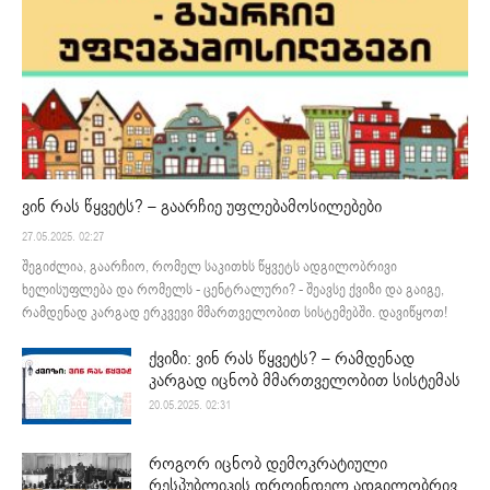
ვინ რას წყვეტს? – გაარჩიე უფლებამოსილებები
27.05.2025. 02:27
შეგიძლია, გაარჩიო, რომელ საკითხს წყვეტს ადგილობრივი
ხელისუფლება და რომელს - ცენტრალური? - შეავსე ქვიზი და გაიგე,
რამდენად კარგად ერკვევი მმართველობით სისტემებში. დავიწყოთ!
ქვიზი: ვინ რას წყვეტს? – რამდენად
კარგად იცნობ მმართველობით სისტემას
20.05.2025. 02:31
როგორ იცნობ დემოკრატიული
რესპუბლიკის დროინდელ ადგილობრივ