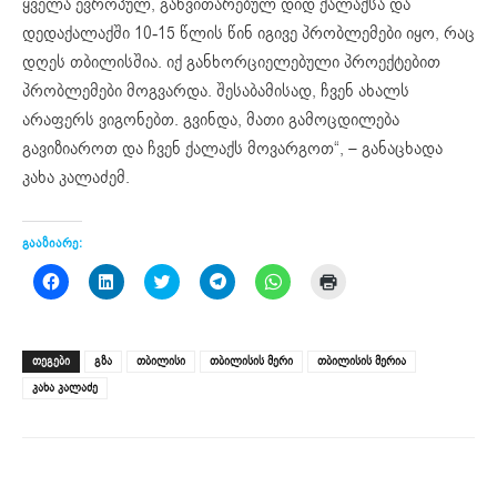
ყველა ევროპულ, განვითარებულ დიდ ქალაქსა და
დედაქალაქში 10-15 წლის წინ იგივე პრობლემები იყო, რაც
დღეს თბილისშია. იქ განხორციელებული პროექტებით
პრობლემები მოგვარდა. შესაბამისად, ჩვენ ახალს
არაფერს ვიგონებთ. გვინდა, მათი გამოცდილება
გავიზიაროთ და ჩვენ ქალაქს მოვარგოთ“, – განაცხადა
კახა კალაძემ.
გააზიარე:
Click
Click
Click
Click
Click
Click
to
to
to
to
to
to
share
share
share
share
share
print
on
on
on
on
on
(Opens
Facebook
LinkedIn
Twitter
Telegram
WhatsApp
in
(Opens
(Opens
(Opens
(Opens
(Opens
new
ᲗᲔᲒᲔᲑᲘ
გზა
თბილისი
თბილისის მერი
თბილისის მერია
in
in
in
in
in
window)
new
new
new
new
new
კახა კალაძე
window)
window)
window)
window)
window)