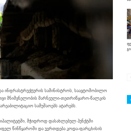
ფე
გ
და ინფრასტრუქტურის სამინისტროს, საავტომობილო
რივი მნიშვნელობის მარნეული-თეთრიწყარო-წალკის
სარეაბილიტაციო სამუშაოებს ატარებს.
იპალიტეტში, მჭიდროდ დასახლებულ პუნქტში
სოფელ წინწყაროში და უერთდება კოდა-ფარცხისის