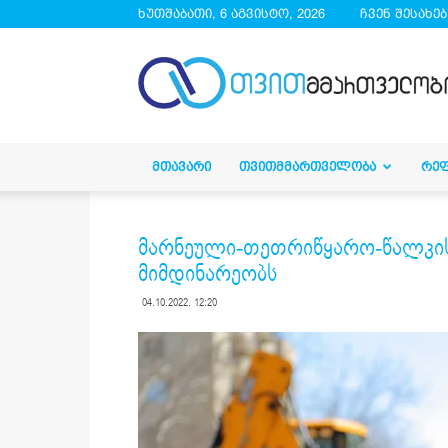
ხუთშაბათი, 6 აგვისტო, 2026
ჩვენ შესახებ
droa.ge
ᲛᲗᲐᲕᲐᲠᲘ
ᲗᲕᲘᲗᲛᲛᲐᲠᲗᲕᲔᲚᲝᲑᲐ
ᲠᲔ
მარნეული-თეთრიწყარო-წალკის 
მიმდინარეობს
04.10.2022. 12:20