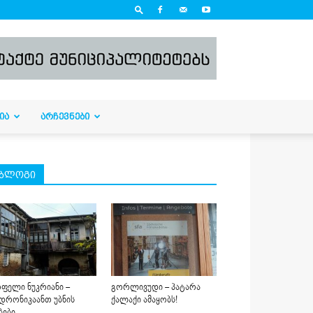
ᲘᲐ
ᲐᲠᲩᲔᲕᲜᲔᲑᲘ
ბლოგი
ფელი ნუკრიანი –
გორლივუდი – პატარა
დრონიკაანთ უბნის
ქალაქი ამაყობს!
ბები