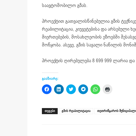
საავტომობილო გზას.
პროექტით გათვალისწინებულია გზის ტექნიკუ
რეაბილიტაცია, კიუვეტებისა და არსებული ხ
მიერთებების, მოსახლეობის ეზოებში შესას
მოწყობა. ასევე, გზის სავალი ნაწილის მონიშ
პროექტის ღირებულება 8 699 999 ლარია და 
გააზიარე:
Click
Click
Click
Click
Click
Click
to
to
to
to
to
to
share
share
share
share
share
print
on
on
on
on
on
(Opens
Facebook
LinkedIn
Twitter
Telegram
WhatsApp
in
(Opens
(Opens
(Opens
(Opens
(Opens
new
ᲗᲔᲒᲔᲑᲘ
გზის რეაბილიტაცია
თეთრიწყაროს მუნიციპალ
in
in
in
in
in
window)
new
new
new
new
new
window)
window)
window)
window)
window)