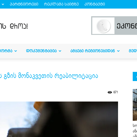
პარტნიორები
რეკლამა საიტზე
კონტაქტი
ᲤᲝᲠᲛᲐ
ᲓᲝᲙᲣᲛᲔᲜᲢᲐᲪᲘᲐ
ᲐᲛᲑᲔᲑᲘ ᲠᲔᲒᲘᲝᲜᲔᲑᲘᲓᲐᲜ
ᲛᲔᲓ
გზის მონაკვეთის რეაბილიტაცია
671
სო
ან
ამ