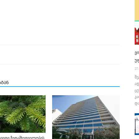
ვ
უ
27.
შე
სგან
ა
ცე
კა
და
ცვითი ზედამხედველობის