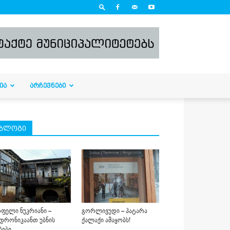
ᲘᲐ
ᲐᲠᲩᲔᲕᲜᲔᲑᲘ
ბლოგი
ფელი ნუკრიანი –
გორლივუდი – პატარა
დრონიკაანთ უბნის
ქალაქი ამაყობს!
ბები