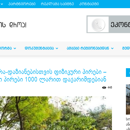
პარტნიორები
რეკლამა საიტზე
კონტაქტი
ᲤᲝᲠᲛᲐ
ᲓᲝᲙᲣᲛᲔᲜᲢᲐᲪᲘᲐ
ᲐᲛᲑᲔᲑᲘ ᲠᲔᲒᲘᲝᲜᲔᲑᲘᲓᲐᲜ
ᲛᲔᲓ
ა-დაზიანებისთვის ფიზიკური პირები –
 პირები 1000 ლარით დაჯარიმდებიან
448
სო
ან
ამ