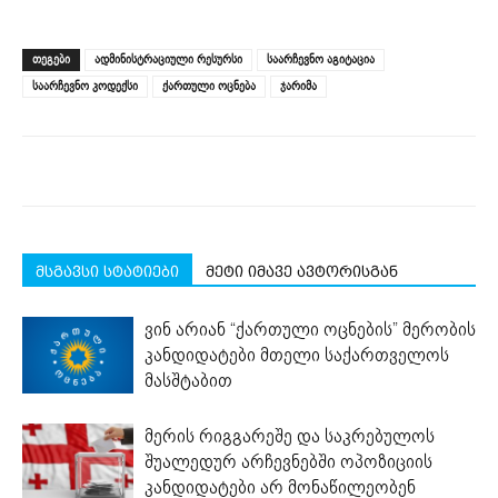
share
share
share
share
share
print
on
on
on
on
on
(Opens
Facebook
LinkedIn
Twitter
Telegram
WhatsApp
in
(Opens
(Opens
(Opens
(Opens
(Opens
new
ᲗᲔᲒᲔᲑᲘ
ადმინისტრაციული რესურსი
საარჩევნო აგიტაცია
in
in
in
in
in
window)
new
new
new
new
new
საარჩევნო კოდექსი
ქართული ოცნება
ჯარიმა
window)
window)
window)
window)
window)
მსგავსი სტატიები
მეტი იმავე ავტორისგან
ვინ არიან “ქართული ოცნების” მერობის
კანდიდატები მთელი საქართველოს
მასშტაბით
მერის რიგგარეშე და საკრებულოს
შუალედურ არჩევნებში ოპოზიციის
კანდიდატები არ მონაწილეობენ