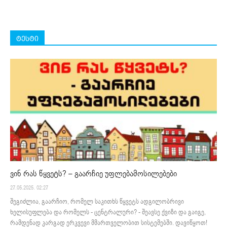
ტესტი
ვინ რას წყვეტს? – გაარჩიე უფლებამოსილებები
27.05.2025. 02:27
შეგიძლია, გაარჩიო, რომელ საკითხს წყვეტს ადგილობრივი
ხელისუფლება და რომელს - ცენტრალური? - შეავსე ქვიზი და გაიგე,
რამდენად კარგად ერკვევი მმართველობით სისტემებში. დავიწყოთ!