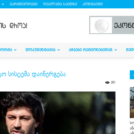
პარტნიორები
რეკლამა საიტზე
კონტაქტი
ᲤᲝᲠᲛᲐ
ᲓᲝᲙᲣᲛᲔᲜᲢᲐᲪᲘᲐ
ᲐᲛᲑᲔᲑᲘ ᲠᲔᲒᲘᲝᲜᲔᲑᲘᲓᲐᲜ
ᲛᲔᲓ
ო სისტემა დაინერგება
251
სო
ან
ამ