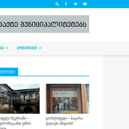
ᲘᲐ
ᲐᲠᲩᲔᲕᲜᲔᲑᲘ
ბლოგი
ფელი ნუკრიანი –
გორლივუდი – პატარა
დრონიკაანთ უბნის
ქალაქი ამაყობს!
ბები