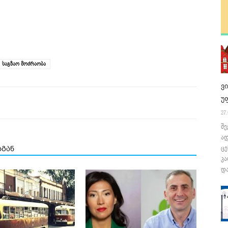
საგზაო მოძრაობა
ვ
უ
27.
შე
ა
ცე
სგან
კა
და