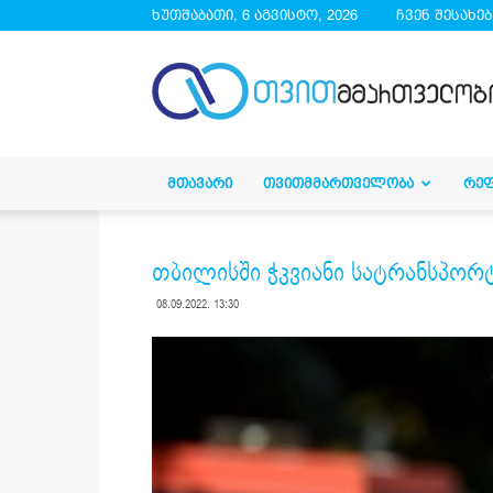
ხუთშაბათი, 6 აგვისტო, 2026
ჩვენ შესახებ
droa.ge
ᲛᲗᲐᲕᲐᲠᲘ
ᲗᲕᲘᲗᲛᲛᲐᲠᲗᲕᲔᲚᲝᲑᲐ
ᲠᲔ
თბილისში ჭკვიანი სატრანსპორტ
08.09.2022. 13:30