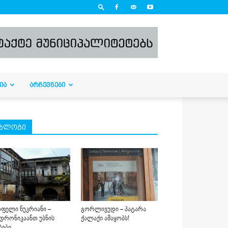
ᲘᲐ
ᲐᲠᲩᲔᲕᲜᲔᲑᲘ
ბლოგი
ფელი ნუკრიანი –
გორლივუდი – პატარა
დრონიკაანთ უბნის
ქალაქი ამაყობს!
ბები