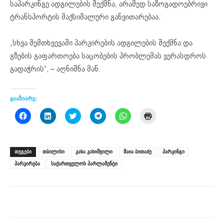
საპარკინგე ადგილების შექმნა, არამედ საზოგადოებრივი
ტრანსპორტის მაქსიმალური განვითარებაა.
„სხვა შემთხვევაში პარკირების ადგილების შექმნა და
გზების გაფართოება საცობების პრობლემას ვერასდროს
გადაჭრის“, – აღნიშნა მან.
გააზიარე:
Click
Click
Click
Click
Click
Click
to
to
to
to
to
to
share
share
share
share
share
print
on
on
on
on
on
(Opens
Facebook
LinkedIn
Twitter
Telegram
WhatsApp
in
(Opens
(Opens
(Opens
(Opens
(Opens
new
ᲗᲔᲒᲔᲑᲘ
თბილისი
კახა კახიშვილი
მაია ბითაძე
პარკინგი
in
in
in
in
in
window)
new
new
new
new
new
პარკირება
საქართველოს პარლამენტი
window)
window)
window)
window)
window)