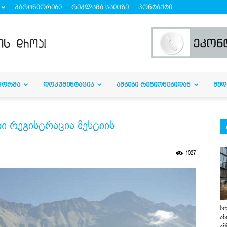
პარტნიორები
რეკლამა საიტზე
კონტაქტი
ᲤᲝᲠᲛᲐ
ᲓᲝᲙᲣᲛᲔᲜᲢᲐᲪᲘᲐ
ᲐᲛᲑᲔᲑᲘ ᲠᲔᲒᲘᲝᲜᲔᲑᲘᲓᲐᲜ
ᲛᲔᲓ
რი რეგისტრაცია მესტიის
1027
სო
ან
ამ