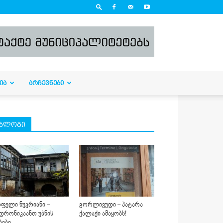
ᲘᲐ
ᲐᲠᲩᲔᲕᲜᲔᲑᲘ
ბლოგი
ფელი ნუკრიანი –
გორლივუდი – პატარა
დრონიკაანთ უბნის
ქალაქი ამაყობს!
ბები