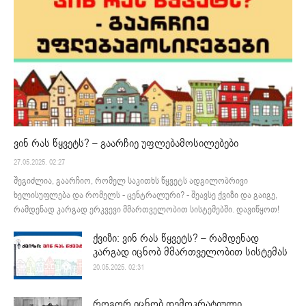
ვინ რას წყვეტს? – გაარჩიე უფლებამოსილებები
27.05.2025. 02:27
შეგიძლია, გაარჩიო, რომელ საკითხს წყვეტს ადგილობრივი
ხელისუფლება და რომელს - ცენტრალური? - შეავსე ქვიზი და გაიგე,
რამდენად კარგად ერკვევი მმართველობით სისტემებში. დავიწყოთ!
ქვიზი: ვინ რას წყვეტს? – რამდენად
კარგად იცნობ მმართველობით სისტემას
20.05.2025. 02:31
როგორ იცნობ დემოკრატიული