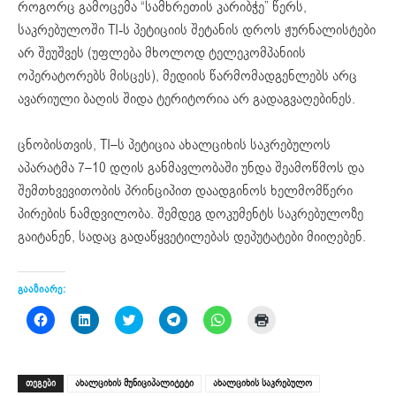
როგორც გამოცემა “სამხრეთის კარიბჭე” წერს,
საკრებულოში TI-ს პეტიციის შეტანის დროს ჟურნალისტები
არ შეუშვეს (უფლება მხოლოდ ტელეკომპანიის
ოპერატორებს მისცეს), მედიის წარმომადგენლებს არც
ავარიული ბაღის შიდა ტერიტორია არ გადაგვაღებინეს.
ცნობისთვის, TI–ს პეტიცია ახალციხის საკრებულოს
აპარატმა 7–10 დღის განმავლობაში უნდა შეამოწმოს და
შემთხვევითობის პრინციპით დაადგინოს ხელმომწერი
პირების ნამდვილობა. შემდეგ დოკუმენტს საკრებულოზე
გაიტანენ, სადაც გადაწყვეტილებას დეპუტატები მიიღებენ.
გააზიარე:
Click
Click
Click
Click
Click
Click
to
to
to
to
to
to
share
share
share
share
share
print
on
on
on
on
on
(Opens
Facebook
LinkedIn
Twitter
Telegram
WhatsApp
in
(Opens
(Opens
(Opens
(Opens
(Opens
new
ᲗᲔᲒᲔᲑᲘ
ახალციხის მუნიციპალიტეტი
ახალციხის საკრებულო
in
in
in
in
in
window)