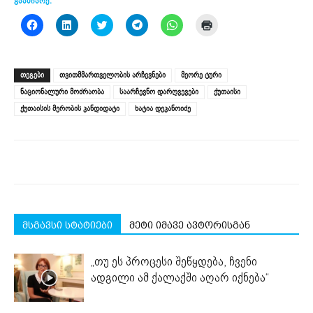
გააზიარე:
Click
Click
Click
Click
Click
Click
to
to
to
to
to
to
share
share
share
share
share
print
on
on
on
on
on
(Opens
Facebook
LinkedIn
Twitter
Telegram
WhatsApp
in
(Opens
(Opens
(Opens
(Opens
(Opens
new
ᲗᲔᲒᲔᲑᲘ
თვითმმართველობის არჩევნები
მეორე ტური
in
in
in
in
in
window)
new
new
new
new
new
ნაციონალური მოძრაობა
საარჩევნო დარღვევები
ქუთაისი
window)
window)
window)
window)
window)
ქუთაისის მერობის კანდიდატი
ხატია დეკანოიძე
მსგავსი სტატიები
მეტი იმავე ავტორისგან
„თუ ეს პროცესი შეწყდება, ჩვენი
ადგილი ამ ქალაქში აღარ იქნება“