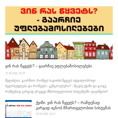
ვინ რას წყვეტს? – გაარჩიე უფლებამოსილებები
27.05.2025. 02:27
შეგიძლია, გაარჩიო, რომელ საკითხს წყვეტს ადგილობრივი
ხელისუფლება და რომელს - ცენტრალური? - შეავსე ქვიზი და გაიგე,
რამდენად კარგად ერკვევი მმართველობით სისტემებში. დავიწყოთ!
ქვიზი: ვინ რას წყვეტს? – რამდენად
კარგად იცნობ მმართველობით სისტემას
20.05.2025. 02:31