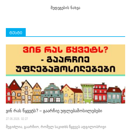
შედეგების ნახვა
ტესტი
ვინ რას წყვეტს? – გაარჩიე უფლებამოსილებები
27.05.2025. 02:27
შეგიძლია, გაარჩიო, რომელ საკითხს წყვეტს ადგილობრივი