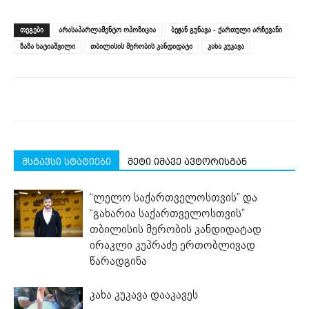
on
on
on
on
on
(Opens
Facebook
LinkedIn
Twitter
Telegram
WhatsApp
in
(Opens
(Opens
(Opens
(Opens
(Opens
new
ᲗᲔᲒᲔᲑᲘ
არასაპარლამენტო ოპოზიცია
ბეჟან გუნავა - ქართული არჩევანი
in
in
in
in
in
window)
new
new
new
new
new
ზაზა ხატიაშვილი
თბილისის მერობის კანდიდატი
კახა კუკავა
window)
window)
window)
window)
window)
მსგავსი სტატიები
მეტი იმავე ავტორისგან
“ლელო საქართველოსთვის” და
“გახარია საქართველოსთვის”
თბილისის მერობის კანდიდატად
ირაკლი კუპრაძე ერთობლივად
წარადგინა
კახა კუკავა დააკავეს