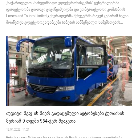
„საქართველოს სახელმწიფო ელექტროსისტემის“ გენერალურმა
დირექტორმა გიორგი გიგინეიშვილმა და კონტრაქტორი კომპანიის
Larsen and Toubro Limited გენერალურმა მენეჯერმა რაჯეშ კუმარიმ ხელი
მოაწერეს ელექტროგადამცემი ხაზების სამშენებლო სამუშაოების...
აუდიტი: მგფ-ის მიერ გადაცემული ავტობუსები ქუთაისის
მერიამ 9 თვეში 954-ჯერ შეაკეთა
12.04.2022. 14:21
წინა სტატია შემდეგი სტატია მგფ-ის მიერ გადაცემული ავტობუსები