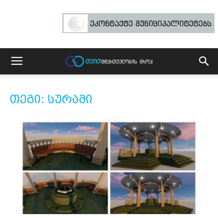
თეგი: სურამი