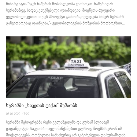
წინა სტატია "ჩვენ ხაშურის მოსახლეობა ვითხოვთ, ხაშურიდან
სურამამდე, სადაც გაუქმებული ლიანდაგია, მოეწყოს ბულვარი
ველობილიკებით. თუ ეს პროექტი განხორციელდება ხაშურ სურამის
განვითარებაც დაიწყება,"- ველობილიკების მოწყობის მოთხოვნით...
სურამში ,,სიკეთის ტაქსი” მუშაობს
06.04.2020. 17:20
სურამში მცხოვრებმა რეზი გელაშვილმა და გურამ ბლიაძემ
გადაწყვიტეს, საკუთარი ავტომანქანებით უფასოდ მოემსახურონ იმ
მოქალაქეებს, რომელთა სამსახურიც არ გაჩერებულა და სურამიდან